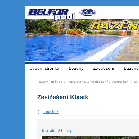
Úvodní stránka
Bazény
Zastřešení
Bazénov
Úvodní stránka
»
Fotogalerie
»
Zastřešení
»
Zastřešení Klasi
Zastřešení Klasik
předchozí
klasik_21.jpg