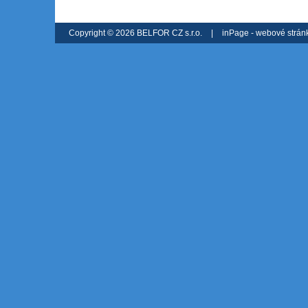
Copyright © 2026 BELFOR CZ s.r.o.
|
inPage -
webové strán