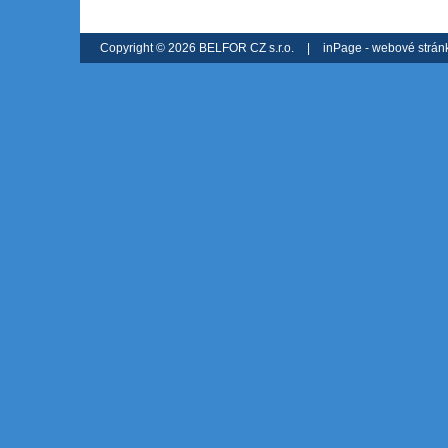
Copyright © 2026 BELFOR CZ s.r.o.
|
inPage -
webové strán