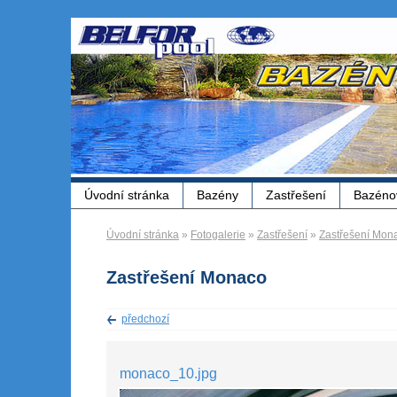
Úvodní stránka
Bazény
Zastřešení
Bazénov
Úvodní stránka
»
Fotogalerie
»
Zastřešení
»
Zastřešení Mon
Zastřešení Monaco
předchozí
monaco_10.jpg