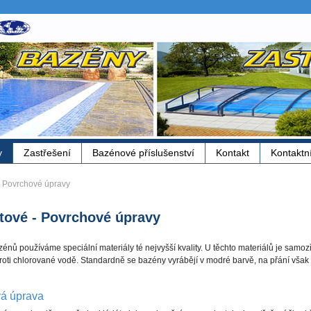
y
Zastřešení
Bazénové příslušenství
Kontakt
Kontaktn
 Povrchové úpravy
tové - Povrchové úpravy
nů používáme speciální materiály té nejvyšší kvality. U těchto materiálů je samozř
proti chlorované vodě. Standardně se bazény vyrábějí v modré barvě, na přání vša
vá úprava