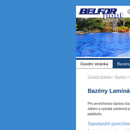
Úvodní stránka
Bazén
Úvodní stránka
»
Bazény
»
Bazény Laminá
Pro povrchovou úpravu bazé
záření a vysoká odolnost 
jakékoliv.
Standardní povrcho