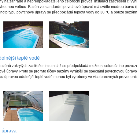
ný na zahradě a nepředpokládáte jeho celoroční provoz, instalaci zastřešení či vyhř
vhodnou volbou. Bazén ve standardní povrchové úpravě má světle modrou barvu (na
ohoto typu povrchové úpravy se předpokládá teplota vody do 30 °C a pouze sezónní
olnější teplé vodě
bazénů zakrytých zastřešením u nichž se předpokládá možnost celoročního provozu
vé úpravy. Proto se pro tyto účely bazény vyrábějí se speciální povrchovou úpravou
u úpravou odolnější teplé vodě mohou být vyrobeny ve více barevných provedeních
á úprava