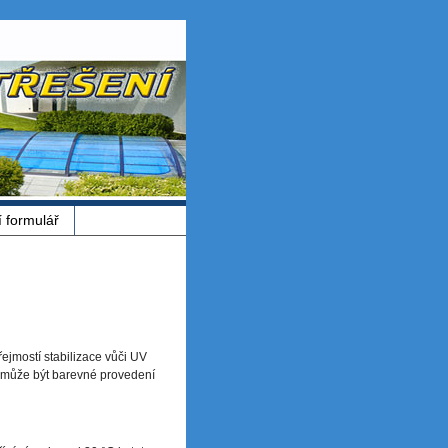
í formulář
ejmostí stabilizace vůči UV
k může být barevné provedení