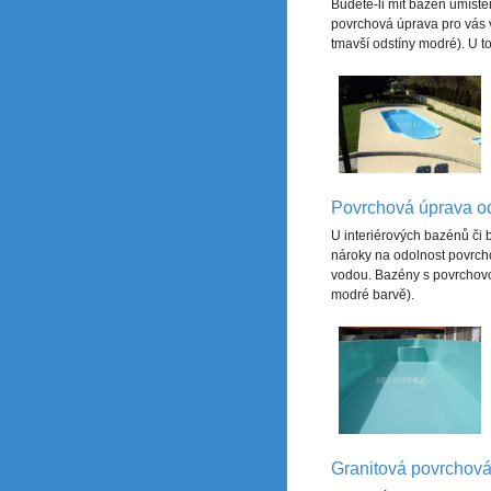
Budete-li mít bazén umístě
povrchová úprava pro vás 
tmavší odstíny modré). U t
Povrchová úprava od
U interiérových bazénů či 
nároky na odolnost povrcho
vodou. Bazény s povrchovo
modré barvě).
Granitová povrchov