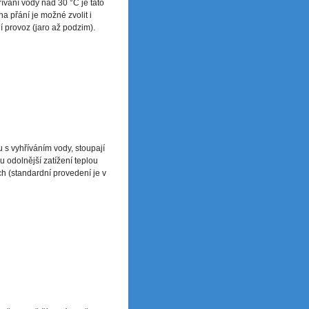
ívání vody nad 30 °C je tato
 přání je možné zvolit i
 provoz (jaro až podzim).
 s vyhříváním vody, stoupají
 odolnější zatížení teplou
 (standardní provedení je v